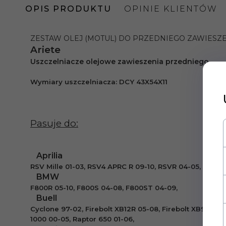
OPIS PRODUKTU
OPINIE KLIENTÓW
ZESTAW OLEJ (MOTUL) DO PRZEDNIEGO ZAWIESZE
Ariete
Uszczelniacze olejowe zawieszenia przedniego
Wymiary uszczelnia
cza:
DCY 43X54X11
Pasuje do:
Aprilia
RSV Mille 01-03, RSV4 APRC R 09-10, RSVR 04-05, Tuono
BMW
F800R
05-10, F800S 04-08, F800ST 04-09,
Buell
Cyclone 97-02, Firebolt XB12R 05-08, Firebolt XB9R 04
1000 00-05, Raptor 650 01-06,