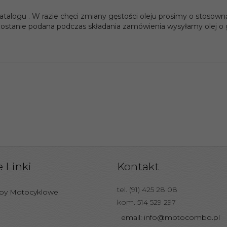
talogu . W razie chęci zmiany gęstości oleju prosimy o stosow
 zostanie podana podczas składania zamówienia wysyłamy olej o
 Linki
Kontakt
tel. (91) 425 28 08
epy Motocyklowe
kom. 514 529 297
email: info@motocombo.pl