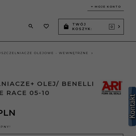
MOJE KONTO
TWÓJ
0
KOSZYK:
USZCZELNIACZE OLEJOWE - WEWNĘTRZNE
NIACZE+ OLEJ/ BENELLI
E RACE 05-10
PLN
ĘPNY!