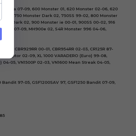
tistrada 07-09, 600 Monster 01, 620 Monster 02-06, 620
 00-01, 750 Monster Dark 02, 750SS 99-02, 800 Monster
ter Dark 02, 900 Monster ie 00-01, 900SS 00-02, 916
 GT 1000 07-09, MH900e 02, S4R Monster 996 04-06,
4 99-06, CBR929RR 00-01, CBR954RR 02-03, CR125R 87-
nterceptor 02-09, XL 1000 VARADERO (Euro) 99-08,
) 04-05, VN1500P 02-03, VN1600 Mean Streak 04-05,
 Bandit 97-05, GSF1200SAV 97, GSF1250 Bandit 07-09,
-85