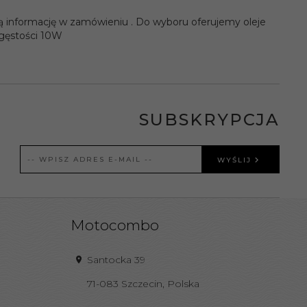
ną informację w zamówieniu . Do wyboru oferujemy oleje
 gęstości 10W
SUBSKRYPCJA
WYŚLIJ
Motocombo
Santocka 39
71-083
Szczecin
,
Polska