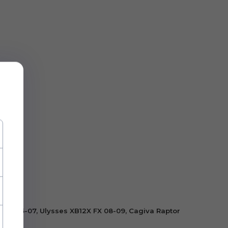
X DX 06-07, Ulysses XB12X FX 08-09, Cagiva Raptor