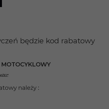
tyczeń będzie kod rabatowy
T MOTOCYKLOWY
IŻEJ*
atowy należy :