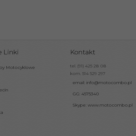
 Linki
Kontakt
tel. (91) 425 28 08
epy Motocyklowe
kom. 514 529 297
email: info@motocombo.pl
ecin
GG: 4575340
Skype: www.motocombo.pl
ka