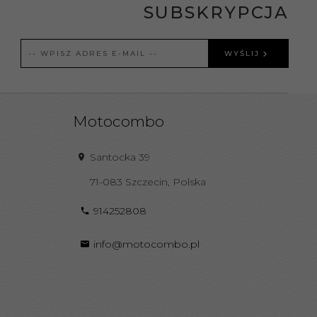
SUBSKRYPCJA
WYŚLIJ
Motocombo
Santocka 39
71-083
Szczecin
,
Polska
914252808
info@motocombo.pl