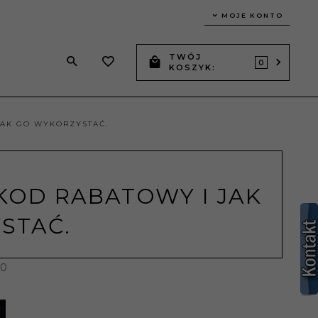
MOJE KONTO
TWÓJ
0
KOSZYK:
JAK GO WYKORZYSTAĆ.
KOD RABATOWY I JAK
STAĆ.
00