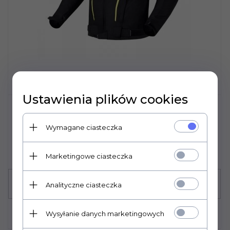
Ustawienia plików cookies
KURTKA TEKSTYLNA OZONE DELTA
Wymagane ciasteczka
IV BLACK/FLUO YELLOW L
479,
00
PLN
Marketingowe ciasteczka
Analityczne ciasteczka
Wysyłanie danych marketingowych