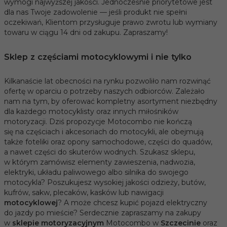
wymogi najwyższej jakości. Jednocześnie priorytetowe jest
dla nas Twoje zadowolenie — jeśli produkt nie spełni
oczekiwań, Klientom przysługuje prawo zwrotu lub wymiany
towaru w ciągu 14 dni od zakupu. Zapraszamy!
Sklep z częściami motocyklowymi i nie tylko
Kilkanaście lat obecności na rynku pozwoliło nam rozwinąć
ofertę w oparciu o potrzeby naszych odbiorców. Zależało
nam na tym, by oferować kompletny asortyment niezbędny
dla każdego motocyklisty oraz innych miłośników
motoryzacji. Dziś propozycje Motocombo nie kończą
się na częściach i akcesoriach do motocykli, ale obejmują
także foteliki oraz opony samochodowe, części do quadów,
a nawet części do skuterów wodnych. Szukasz sklepu,
w którym zamówisz elementy zawieszenia, nadwozia,
elektryki, układu paliwowego albo silnika do swojego
motocykla? Poszukujesz wysokiej jakości odzieży, butów,
kufrów, sakw, plecaków, kasków lub nawigacji
motocyklowej
? A może chcesz kupić pojazd elektryczny
do jazdy po mieście? Serdecznie zapraszamy na zakupy
w
sklepie motoryzacyjnym
Motocombo w
Szczecinie
oraz