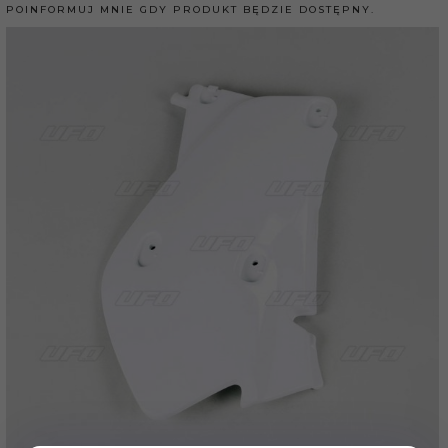
POINFORMUJ MNIE GDY PRODUKT BĘDZIE DOSTĘPNY.