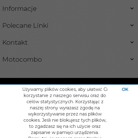
Informacje
Polecane Linki
Kontakt
Motocombo
Używamy plików cookies, aby ułatwić Ci
OK
korzystanie z naszego serwisu oraz do
celów statystycznych. Korzystając z
INFORMACJA O COOKIES
naszej strony wyrażasz zgodę na
OPROGRAMOWANIE SKLEPU INTERNETOWEGO
info@motocombo.pl
wykorzystywanie przez nas plików
cookies. Jeśli nie blokujesz tych plików,
to zgadzasz się na ich użycie oraz
zapisanie w pamięci urządzenia.