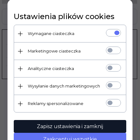
Ustawienia plików cookies
Zasoby dotyczące bezpieczeństwa i produktów
Wymagane ciasteczka
KOD PRODUKTU:
HO03680041
Marketingowe ciasteczka
EAN:
8052135008866
Analityczne ciasteczka
PRODUCENT:
UFO PLAST
Wysyłanie danych marketingowych
Reklamy spersonalizowane
Zapisz ustawienia i zamknij
OPIS PRODUKTU
Zaakceptuj wszystkie