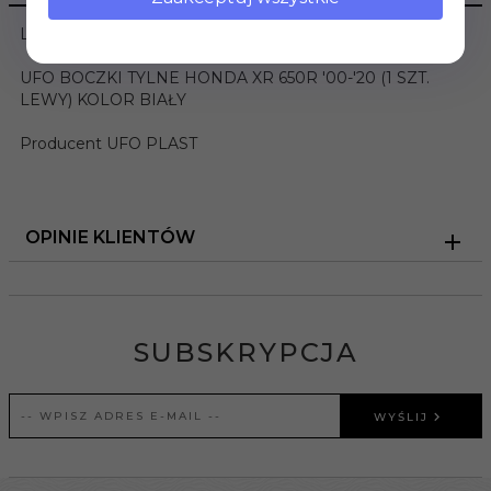
LEWY BOCZEK TYLNY HONDA
UFO BOCZKI TYLNE HONDA XR 650R '00-'20 (1 SZT.
LEWY) KOLOR BIAŁY
Producent UFO PLAST
OPINIE KLIENTÓW
SUBSKRYPCJA
WYŚLIJ