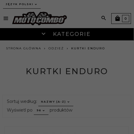
JĘZYK POLSKI
0
KATEGORIE
STRONA GŁÓWNA
ODZIEŻ
KURTKI ENDURO
KURTKI ENDURO
sort
Sortuj według:
NAZWY (A-Z)
pop
Wyświetl po
produktów
96