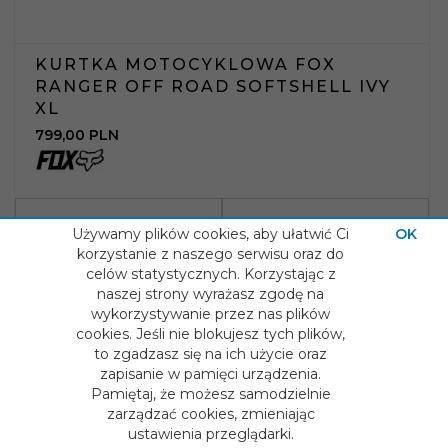
KURTKA MOTOCYKLOWA FOX
RANGER OFF ROAD SOFTSHELL IVY
XL
799,
00
PLN
Używamy plików cookies, aby ułatwić Ci
OK
korzystanie z naszego serwisu oraz do
celów statystycznych. Korzystając z
naszej strony wyrażasz zgodę na
wykorzystywanie przez nas plików
cookies. Jeśli nie blokujesz tych plików,
to zgadzasz się na ich użycie oraz
zapisanie w pamięci urządzenia.
Pamiętaj, że możesz samodzielnie
zarządzać cookies, zmieniając
ustawienia przeglądarki.