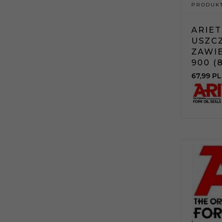
PRODUKT
ARIE
USZC
ZAWI
900 (8
67,
99
PL