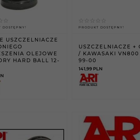
 DOSTĘPNY!
PRODUKT DOSTĘPNY!
E USZCZELNIACZE
DNIEGO
USZCZELNIACZE + 
ESZENIA OLEJOWE
/ KAWASAKI VN800
ORY HARD BALL 12-
99-00
141,
99
PLN
LN