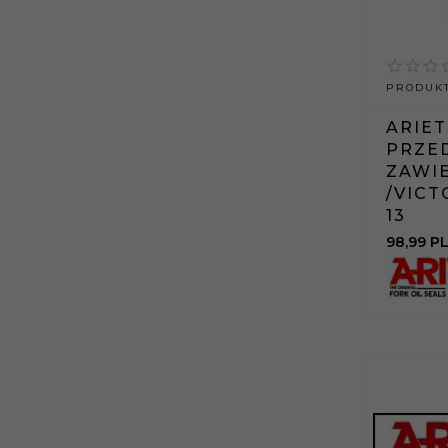
PRODUKT
ARIET
PRZE
ZAWI
/VICT
13
98,
99
P