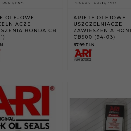
 DOSTĘPNY!
PRODUKT DOSTĘPNY!
TE OLEJOWE
ARIETE OLEJOWE
ZELNIACZE
USZCZELNIACZE
ESZENIA HONDA CB
ZAWIESZENIA HON
1)
CB500 (94-03)
N
67,
99
PLN