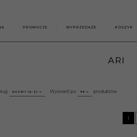
NA
PROMOCJE
WYPRZEDAŻE
KOSZYK
ARI
sort
pop
dług:
Wyświetl po
produktów
NAZWY (A-Z)
96
1