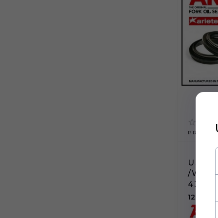
PRODUKT
USZCZ
/WHI
43MM
129,
99
P