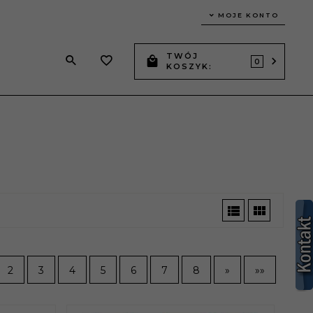
MOJE KONTO
TWÓJ
0
KOSZYK:
2
3
4
5
6
7
8
»
»»