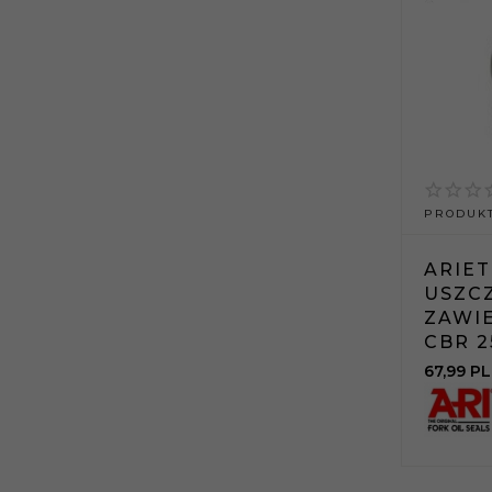
PRODUKT
ARIE
USZC
ZAWI
CBR 25
67,
99
PL