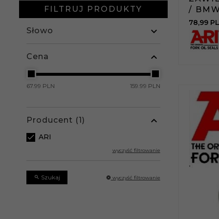
FILTRUJ PRODUKTY
/ BMW
78,
99
P
Słowo
Cena
67.99 PLN
159.99 PLN
Producent
ARI
wyczyść filtrowanie
Szukaj
wyczyść filtrowanie