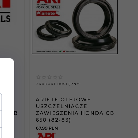
PRODUKT DOSTĘPNY!
ARIETE OLEJOWE
USZCZELNIACZE
DA CB
ZAWIESZENIA HONDA CB
650 (82-83)
67,
99
PLN