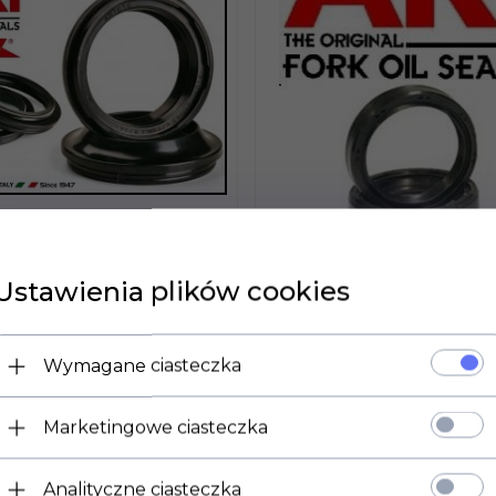
Ustawienia plików cookies
 DOSTĘPNY!
PRODUKT DOSTĘPNY!
ARIETE OLEJOWE
Wymagane ciasteczka
ELNIACZE+ OLEJ
USZCZELNIACZE
TE POWER(WP)
ZAWIESZENIA HON
Marketingowe ciasteczka
1100 R (81)
LN
67,
99
PLN
Analityczne ciasteczka