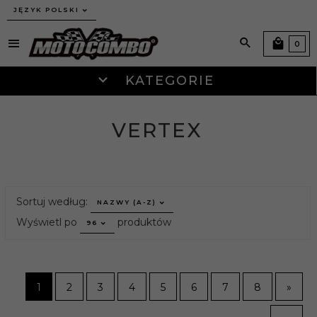
JĘZYK POLSKI
0
KATEGORIE
VERTEX
sort
Sortuj według:
NAZWY (A-Z)
pop
Wyświetl po
produktów
96
1
2
3
4
5
6
7
8
»