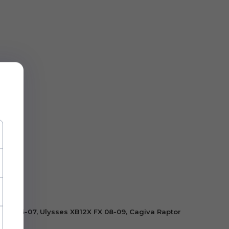
X DX 06-07, Ulysses XB12X FX 08-09, Cagiva Raptor