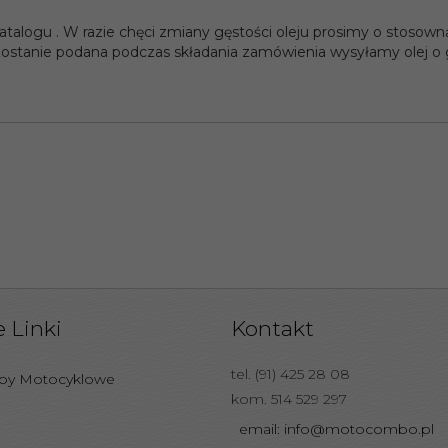
talogu . W razie chęci zmiany gęstości oleju prosimy o stosow
 zostanie podana podczas składania zamówienia wysyłamy olej o
 Linki
Kontakt
tel. (91) 425 28 08
epy Motocyklowe
kom. 514 529 297
email: info@motocombo.pl