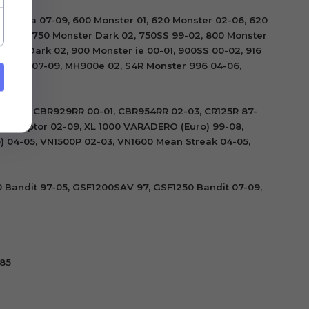
tistrada 07-09, 600 Monster 01, 620 Monster 02-06, 620
 00-01, 750 Monster Dark 02, 750SS 99-02, 800 Monster
ter Dark 02, 900 Monster ie 00-01, 900SS 00-02, 916
 GT 1000 07-09, MH900e 02, S4R Monster 996 04-06,
4 99-06, CBR929RR 00-01, CBR954RR 02-03, CR125R 87-
nterceptor 02-09, XL 1000 VARADERO (Euro) 99-08,
) 04-05, VN1500P 02-03, VN1600 Mean Streak 04-05,
 Bandit 97-05, GSF1200SAV 97, GSF1250 Bandit 07-09,
-85