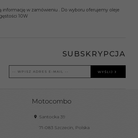
ną informację w zamówieniu . Do wyboru oferujemy oleje
 gęstości 10W
SUBSKRYPCJA
WYŚLIJ
Motocombo
Santocka 39
71-083
Szczecin
,
Polska