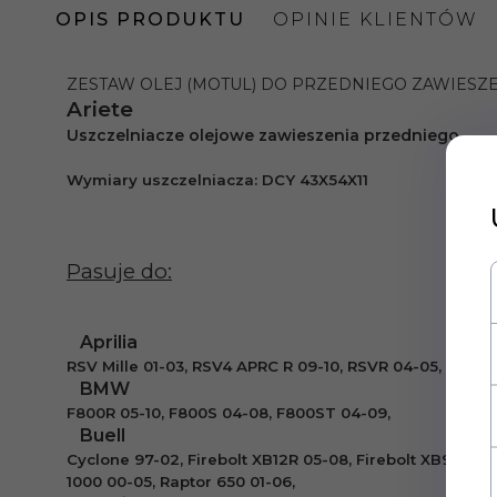
OPIS PRODUKTU
OPINIE KLIENTÓW
ZESTAW OLEJ (MOTUL) DO PRZEDNIEGO ZAWIESZE
Ariete
Uszczelniacze olejowe zawieszenia przedniego
Wymiary uszczelnia
cza:
DCY 43X54X11
Pasuje do:
Aprilia
RSV Mille 01-03, RSV4 APRC R 09-10, RSVR 04-05, Tuono
BMW
F800R
05-10, F800S 04-08, F800ST 04-09,
Buell
Cyclone 97-02, Firebolt XB12R 05-08, Firebolt XB9R 04
1000 00-05, Raptor 650 01-06,