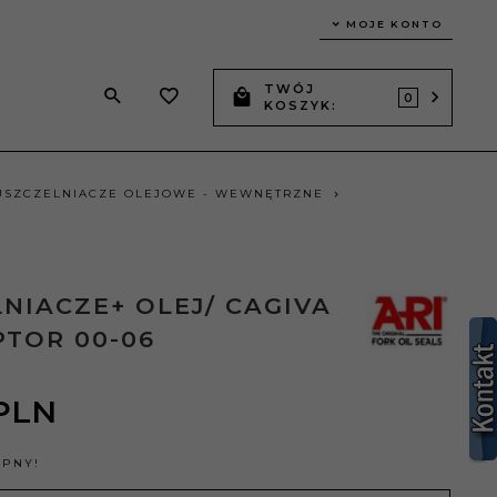
MOJE KONTO
TWÓJ
0
KOSZYK:
USZCZELNIACZE OLEJOWE - WEWNĘTRZNE
NIACZE+ OLEJ/ CAGIVA
PTOR 00-06
PLN
ĘPNY!