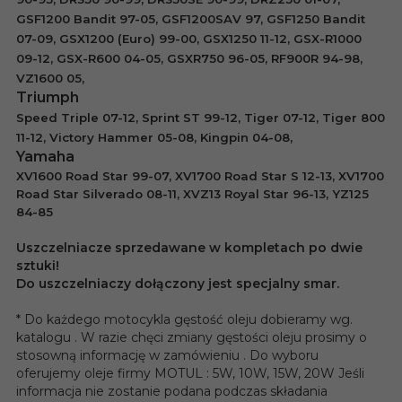
GSF1200 Bandit 97-05, GSF1200SAV 97, GSF1250 Bandit
07-09, GSX1200 (Euro) 99-00, GSX1250 11-12, GSX-R1000
09-12, GSX-R600 04-05, GSXR750 96-05, RF900R 94-98,
VZ1600 05,
Triumph
Speed Triple 07-12, Sprint ST 99-12, Tiger 07-12, Tiger 800
11-12, Victory Hammer 05-08, Kingpin 04-08,
Yamaha
XV1600 Road Star 99-07, XV1700 Road Star S 12-13, XV1700
Road Star Silverado 08-11, XVZ13 Royal Star 96-13, YZ125
84-85
Uszczelniacze sprzedawane w kompletach po dwie
sztuki!
Do uszczelniaczy dołączony jest specjalny smar.
* Do każdego motocykla gęstość oleju dobieramy wg.
katalogu . W razie chęci zmiany gęstości oleju prosimy o
stosowną informację w zamówieniu . Do wyboru
oferujemy oleje firmy MOTUL : 5W, 10W, 15W, 20W Jeśli
informacja nie zostanie podana podczas składania