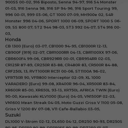
900SS 00-02, 916 Biposto, Senna 94-97, 916 S4 Monster
01-03, 916 Senna 98, 916 SP 94-96, 916 Sport Touring 99,
996 00-01, 999 03-06, GT 1000 07-09, MH900e 02, S4R
Monster 996 04-06, SPORT 1000 06-09, SPORT 1000 S 06-
09, SS 800 07, ST2 944 98-03, ST3 992 04-07, ST4 916 00-
03,
Honda
CB 1300 (Euro) 03-07, CB1000 94-95, CB1000R 12-13,
CB900F (919) 02-07, CBR1000RR 04-13, CBR1100XX 97-06,
CBR600F4 99-06, CBR929RR 00-01, CBR954RR 02-03,
CR125R 87-89, CR250R 83-88, CR480R 83, CR500R 84-88,
CRF250L 13, RVT1000R RC51 00-06, ST1100A 96-02,
VFR750R 90, VFR800 Interceptor 02-09, XL 1000
VARADERO (Euro) 99-08, XR400R 96-04, XR500R 83-84,
XR600R 85-00, XR650L 93-13, XR750L AFRICA TWIN (Euro)
90-00, Kawasaki KLV1000 (Euro) 04-05, VN1500P 02-03,
VN1600 Mean Streak 04-05, Moto Guzzi Griso V 1100 05-08,
Griso V 1200 8V 07-08, V11 Cafe-Ballabio 03-05,
Suzuki
DL1000 V-Strom 02-12, DL650 04-12, DR250 90-93, DR250S
90-95, DR350 90-99, DR350SE 90-99, DRZ250 01-07,