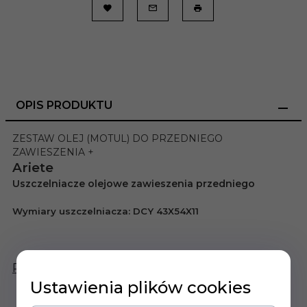
OPIS PRODUKTU
ZESTAW OLEJ (MOTUL) DO PRZEDNIEGO
ZAWIESZENIA +
Ariete
Uszczelniacze olejowe zawieszenia przedniego
Wymiary uszczelnia
cza:
DCY 43X54X11
Pasuje do:
Ustawienia plików cookies