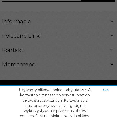
Informacje
Polecane Linki
Kontakt
Motocombo
Używamy plików cookies, aby ułatwić Ci
OK
korzystanie z naszego serwisu oraz do
celów statystycznych. Korzystając z
INFORMACJA O COOKIES
naszej strony wyrażasz zgodę na
OPROGRAMOWANIE SKLEPU INTERNETOWEGO
info@motocombo.pl
wykorzystywanie przez nas plików
cookies. Jeśli nie blokujesz tych plików,