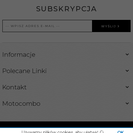
SUBSKRYPCJA
WYŚLIJ
Informacje
Polecane Linki
Kontakt
Motocombo
Używamy plików cookies, aby ułatwić Ci
OK