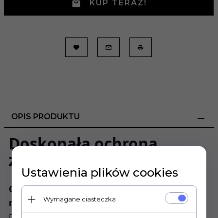
KUP TERAZ!
OPIS PRODUKTU
Doskonała ochrona
zbiornika motocykla
Ustawienia plików cookies
Ochrona przed przesuwaniem się i
Wymagane ciasteczka
rysowaniem lakieru
Dzięki swojej konstrukcji, Tankpad zapobiega