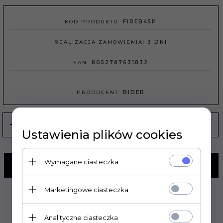
KOD PRODUKTU:
FIREB45P
REALIZACJA ZAMÓWIENIA:
3 DNI
EAN:
8052787631832
PRODUCENT:
RIDER
Ustawienia plików cookies
Wymagane ciasteczka
KUP TERAZ!
Marketingowe ciasteczka
Analityczne ciasteczka