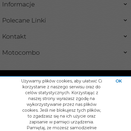
Informacje
Polecane Linki
Kontakt
Motocombo
Używamy plików cookies, aby ułatwić Ci
OK
korzystanie z naszego serwisu oraz do
celów statystycznych. Korzystając z
INFORMACJA O COOKIES
naszej strony wyrażasz zgodę na
OPROGRAMOWANIE SKLEPU INTERNETOWEGO
info@motocombo.pl
wykorzystywanie przez nas plików
cookies. Jeśli nie blokujesz tych plików,
to zgadzasz się na ich użycie oraz
zapisanie w pamięci urządzenia.
Pamiętaj, że możesz samodzielnie