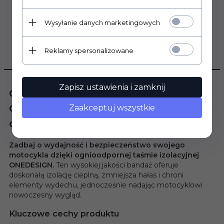
Wysyłanie danych marketingowych
Reklamy spersonalizowane
OPIS PRODUKTU
Zapisz ustawienia i zamknij
Ognioodporny bandaż izolacyjny
ONEDESIGN – funkcjonalność i styl
Zaakceptuj wszystkie
dla Twojego motocykla
Zadbaj o wydajność i bezpieczeństwo swojego
motocykla dzięki ognioodpornej taśmie izolacyjnej
ONEDESIGN.
Ten wysokiej jakości bandaż oferuje
doskonałą izolację cieplną, zmniejsza hałas i chroni
elementy wydechu, jednocześnie nadając motocyklowi
nowoczesny wygląd.
Kluczowe cechy produktu