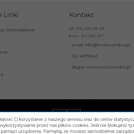
 Linki
Kontakt
tel. (91) 425 28 08
epy Motocyklowe
kom. 514 529 297
email: info@motocombo.pl
ecin
GG: 4575340
Skype: www.motocombo.pl
ka
atwić Ci korzystanie z naszego serwisu oraz do celów statystyc
wykorzystywanie przez nas plików cookies. Jeśli nie blokujesz ty
 w pamięci urządzenia. Pamiętaj, że możesz samodzielnie zarządz