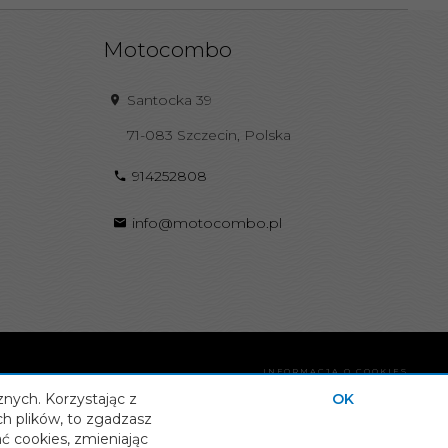
Motocombo
Santocka 39
71-083
Szczecin
,
Polska
914252808
info@motocombo.pl
INFORMACJA O COOKIES
OPROGRAMOWANIE SKLEPU INTERNETOWEGO
znych. Korzystając z
OK
ch plików, to zgadzasz
ać cookies, zmieniając