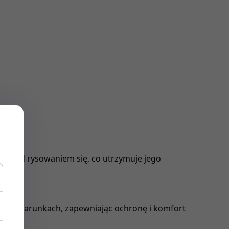
 przed rysowaniem się, co utrzymuje jego
dych warunkach, zapewniając ochronę i komfort