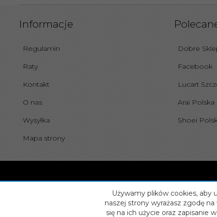
Informacje
Polecane
Regulamin
Dobre Skl
Raty
Facebook
Kontakt
Lucart Szcz
O nas
Arai Polska
Wysyłka
Shoei Pols
Mapa strony
Używamy plików cookies, aby uł
naszej strony wyrażasz zgodę na 
się na ich użycie oraz zapisanie