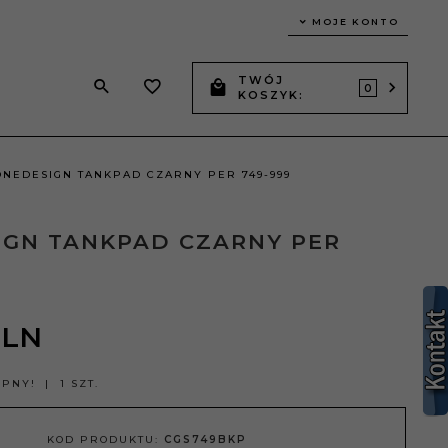
MOJE KONTO
TWÓJ
0
KOSZYK:
ONEDESIGN TANKPAD CZARNY PER 749-999
IGN TANKPAD CZARNY PER
PLN
ĘPNY!
1 SZT.
KOD PRODUKTU:
CGS749BKP