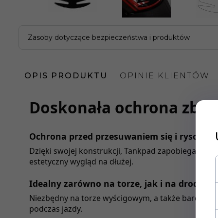
Zasoby dotyczące bezpieczeństwa i produktów
OPIS PRODUKTU
OPINIE KLIENTÓW
Doskonała ochrona zbio
Ochrona przed przesuwaniem się i rysowan
Dzięki swojej konstrukcji, Tankpad zapobiega prz
estetyczny wygląd na dłużej.
Idealny zarówno na torze, jak i na drodze
Niezbędny na torze wyścigowym, a także bardzo p
podczas jazdy.