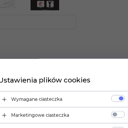
rnika motocykla
Ustawienia plików cookies
iem lakieru
esuwaniu się podczas hamowań oraz chroni lakier motocykla
Wymagane ciasteczka
Marketingowe ciasteczka
omocny na drodze, Tankpad doskonale sprawdza się w każ