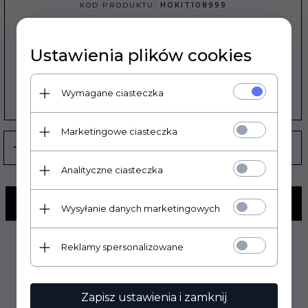
KOD PRODUKTU:
HOKIT108999
REALIZACJA ZAMÓWIENIA:
3 DNI
Ustawienia plików cookies
EAN:
8052135014805
Wymagane ciasteczka
PRODUCENT:
UFO PLAST
Marketingowe ciasteczka
Analityczne ciasteczka
KUP TERAZ!
Wysyłanie danych marketingowych
Reklamy spersonalizowane
Zapisz ustawienia i zamknij