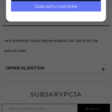
Zaakceptuj wszystkie
OPIS PRODUKTU
UFO KOMPLET PLASTIKÓW HONDA CRF 450 R '05-'06
KOLOR OEM
OPINIE KLIENTÓW
SUBSKRYPCJA
WYŚLIJ