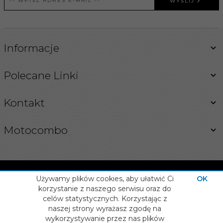
WYŚLIJ
Informacje
Polecane Linki
Kontakt
Motocombo
Używamy plików cookies, aby ułatwić Ci
OK
korzystanie z naszego serwisu oraz do
celów statystycznych. Korzystając z
INFORMACJA O COOKIES
naszej strony wyrażasz zgodę na
OPROGRAMOWANIE SKLEPU INTERNETOWEGO
info@motocombo.pl
wykorzystywanie przez nas plików