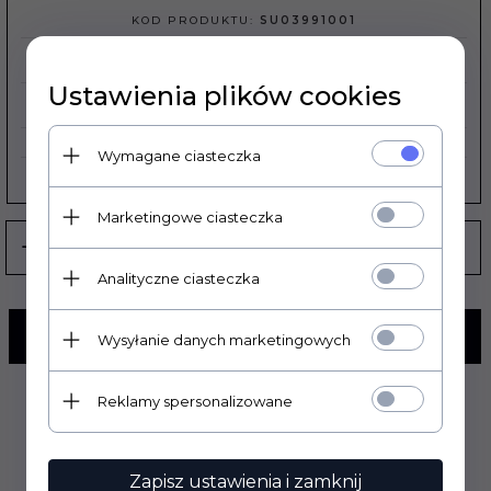
KOD PRODUKTU:
SU03991001
REALIZACJA ZAMÓWIENIA:
3 DNI
Ustawienia plików cookies
EAN:
8052135082576
Wymagane ciasteczka
PRODUCENT:
UFO PLAST
Marketingowe ciasteczka
Analityczne ciasteczka
KUP TERAZ!
Wysyłanie danych marketingowych
Reklamy spersonalizowane
Zapisz ustawienia i zamknij