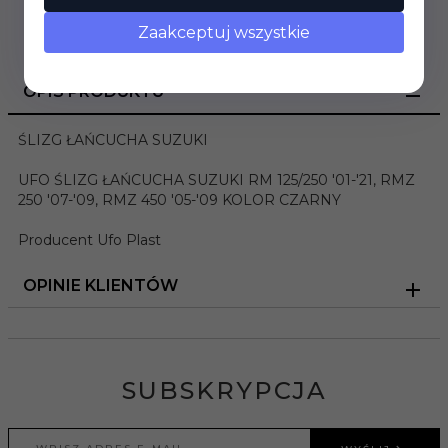
Zaakceptuj wszystkie
OPIS PRODUKTU
ŚLIZG ŁAŃCUCHA SUZUKI
UFO ŚLIZG ŁAŃCUCHA SUZUKI RM 125/250 '01-'21, RMZ
250 '07-'09, RMZ 450 '05-'09 KOLOR CZARNY
Producent Ufo Plast
OPINIE KLIENTÓW
SUBSKRYPCJA