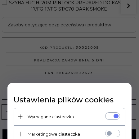
Zasoby dotyczące bezpieczeństwa i produktów
KOD PRODUKTU:
30022005
REALIZACJA ZAMÓWIENIA:
5 DNI
EAN:
8804269822623
PRODUCENT:
HJC
Ustawienia plików cookies
Wymagane ciasteczka
Marketingowe ciasteczka
KUP TERAZ!