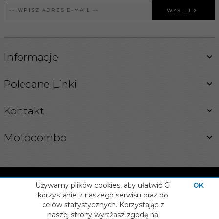
WYŚLIJ
Informacje
Polecane Linki
Kontakt
Motocombo
Używamy plików cookies, aby ułatwić Ci
OK
korzystanie z naszego serwisu oraz do
celów statystycznych. Korzystając z
INFORMACJA O COOKIES
naszej strony wyrażasz zgodę na